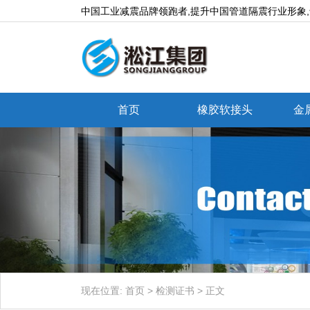
中国工业减震品牌领跑者,提升中国管道隔震行业形象
首页
橡胶软接头
金
现在位置:
首页
>
检测证书
>
正文