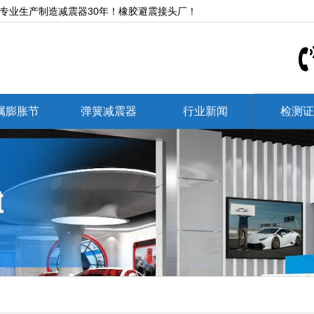
,专业生产制造减震器30年！橡胶避震接头厂！
属膨胀节
弹簧减震器
行业新闻
检测