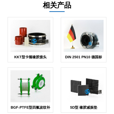
相关产品
KKT型卡箍橡胶接头
DIN 2501 PN10 德国标
准橡胶膨胀节
BGF-PTFE型四氟波纹补
SD型 橡胶减振垫
偿器