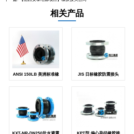
相关产品
ANSI 150LB 美洲标准橡
JIS 日标橡胶防震接头
胶膨胀节
KXT-NR-DN250盐水避震
KPT型 偏心异径橡胶接