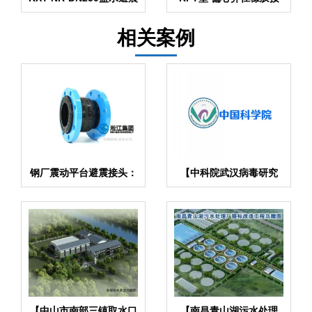
接头
头
相关案例
钢厂震动平台避震接头：
【中科院武汉病毒研究
多层缓冲设计，应对高频
所】EPDM橡胶接头合同
冲击震动
【中山市南部三镇取水口
【南昌青山湖污水处理