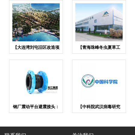
【大连湾刘屯旧区改造项
【青海珠峰冬虫夏草工
目】变压器减震器合同
厂】金属软管合同
钢厂震动平台避震接头：
【中科院武汉病毒研究
多层缓冲设计，应对高频
所】EPDM橡胶接头合同
冲击震动