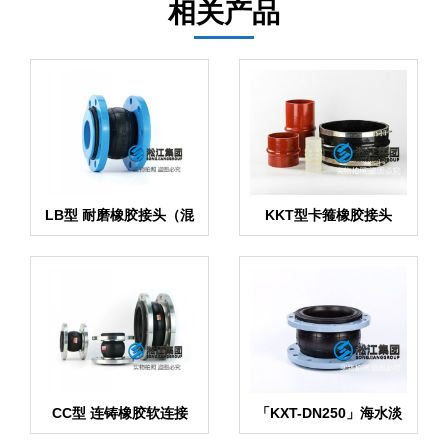
相关产品
LB型 耐磨橡胶接头（混
KKT型卡箍橡胶接头
凝土 硅砂石 泥浆 磨料 纸
浆）
CC型 连铸橡胶软连接
「KXT-DN250」海水淡
化避震接头