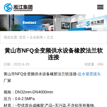
现在位置:
首页
>
企业新闻
>
正文
黄山市NFQ全变频供水设备橡胶法兰软
连接
日期：2022-6-29
浏览量：856
黄山市NFQ全变频供水设备橡胶法兰软连接-
盐水避震接头
厂家
规格：DN32mm-DN4000mm
压力：0.6-2.5MPa
材质：~型优质合成橡胶;产品~无污染,不含铅等有毒物.