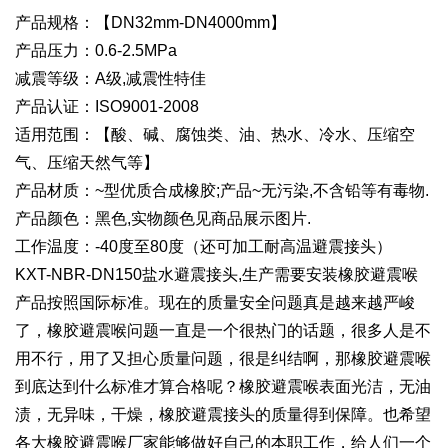
产品规格：【DN32mm-DN4000mm】
产品压力：0.6-2.5MPa
减震等级：A级,减震性特佳
产品认证：ISO9001-2008
适用范围：【酸、碱、腐蚀类、油、热水、冷水、压缩空
气、压缩天然气等】
产品材质：~型优质合成橡胶;产品~无污染,不含铅等有毒物.
产品颜色：黑色,实物颜色见商品展示图片.
工作温度：-40度至80度（还可加工耐高温避震接头）
KXT-NBR-DN150盐水避震接头,生产需要安装橡胶避震喉
产品按照国际标准。现在的质量安全问题真是越来越严峻
了，橡胶避震喉问题一直是一个很热门的话题，很多人是不
用不行，用了又担心质量问题，很是纠结啊，那橡胶避震喉
到底达到什么标准才算合格呢？橡胶避震喉表面光洁，无油
渍，无异味，干燥，橡胶避震接头的质量得到保障。也希望
各大橡胶避震喉厂家能够做好自己的本职工作，给人们一个