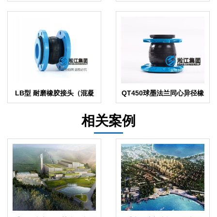
震喉」
LB型 耐磨橡胶接头（混凝
QT450球墨法兰同心异径橡
土 硅砂石 泥浆 磨料 纸浆）
胶软接头
相关案例