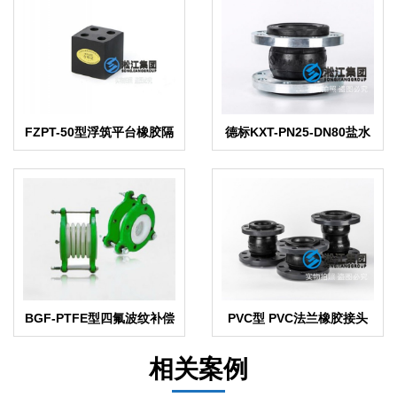
FZPT-50型浮筑平台橡胶隔
德标KXT-PN25-DN80盐水
振隔声垫
避震接头
BGF-PTFE型四氟波纹补偿
PVC型 PVC法兰橡胶接头
器
相关案例