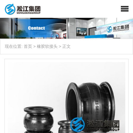
现在位置:
首页
>
橡胶软接头
>
正文