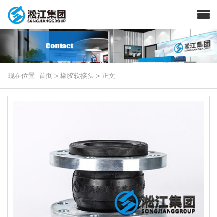
现在位置:
首页
>
橡胶软接头
>
正文