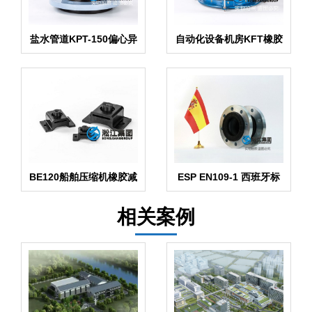
盐水管道KPT-150偏心异
自动化设备机房KFT橡胶
径避震接头
风道补偿器
BE120船舶压缩机橡胶减
ESP EN109-1 西班牙标
震器
准橡胶膨胀节
相关案例