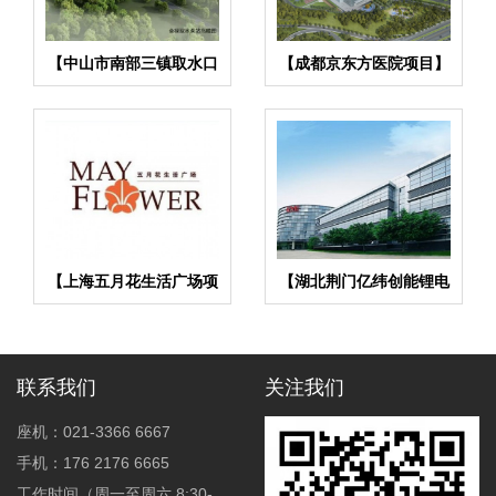
【中山市南部三镇取水口
【成都京东方医院项目】
上移工程】橡胶接头合同
双球橡胶接头合同
【上海五月花生活广场项
【湖北荆门亿纬创能锂电
目】弹簧减振器合同
池BM项目】弹簧减震器
合同
联系我们
关注我们
座机：021-3366 6667
手机：176 2176 6665
工作时间（周一至周六 8:30-