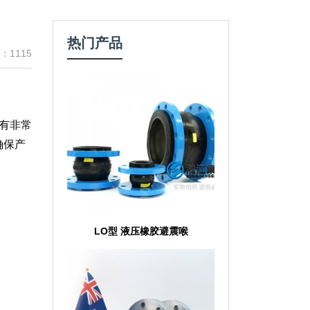
热门产品
：1115
有非常
确保产
LO型 液压橡胶避震喉