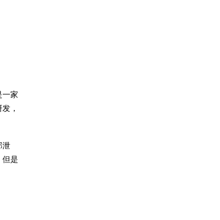
是一家
研发，
部泄
。但是