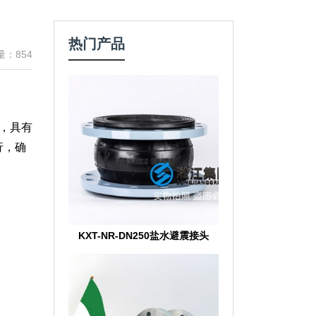
热门产品
量：854
，具有
行，确
KXT-NR-DN250盐水避震接头