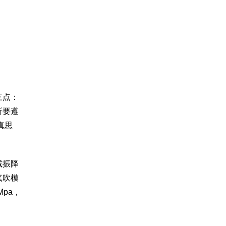
三点：
所要遵
真思
减振降
气吹模
Mpa，