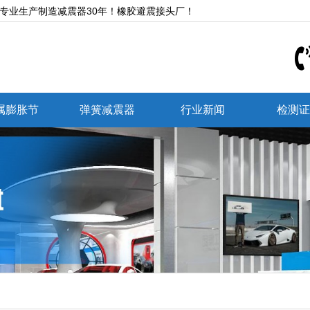
,专业生产制造减震器30年！橡胶避震接头厂！
属膨胀节
弹簧减震器
行业新闻
检测