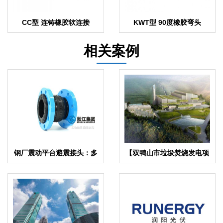
CC型 连铸橡胶软连接
KWT型 90度橡胶弯头
相关案例
钢厂震动平台避震接头：多
【双鸭山市垃圾焚烧发电项
层缓冲设计，应对高频冲击
目】减振器合同
震动