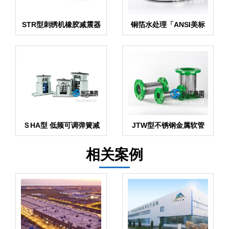
STR型刺绣机橡胶减震器
铜箔水处理「ANSI美标
避震接头」
ＳHA型 低频可调弹簧减
JTW型不锈钢金属软管
振器
相关案例