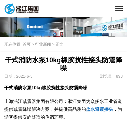
现在位置:
首页
>
行业新闻
>
正文
干式消防水泵10kg橡胶扰性接头防震降
噪
日期：2021-6-3
浏览量：893
干式消防水泵10kg橡胶扰性接头防震降噪
上海淞江减震器集团有限公司：淞江集团为众多水工业管道
提供减震降噪解决方案，并提供高品质的
盐水避震接头
，为
游客提供安静舒适的住宿环境。