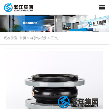
现在位置:
首页
>
橡胶软接头
>
正文